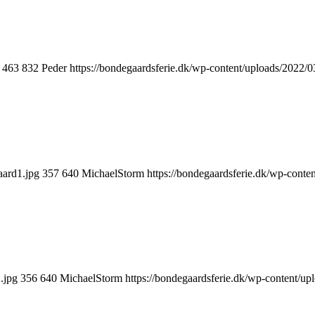
463
832
Peder
https://bondegaardsferie.dk/wp-content/uploads/2022/
aard1.jpg
357
640
MichaelStorm
https://bondegaardsferie.dk/wp-conte
.jpg
356
640
MichaelStorm
https://bondegaardsferie.dk/wp-content/u