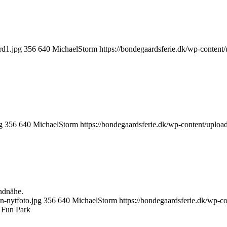
rd1.jpg
356
640
MichaelStorm
https://bondegaardsferie.dk/wp-content
g
356
640
MichaelStorm
https://bondegaardsferie.dk/wp-content/uploa
andnähe.
n-nytfoto.jpg
356
640
MichaelStorm
https://bondegaardsferie.dk/wp-c
 Fun Park