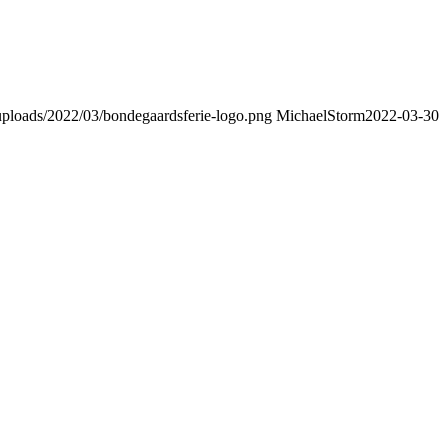
/uploads/2022/03/bondegaardsferie-logo.png
MichaelStorm
2022-03-30