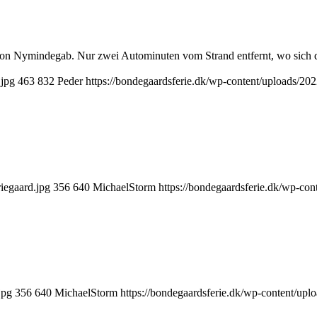
h von Nymindegab. Nur zwei Autominuten vom Strand entfernt, wo sic
.jpg
463
832
Peder
https://bondegaardsferie.dk/wp-content/uploads/20
iegaard.jpg
356
640
MichaelStorm
https://bondegaardsferie.dk/wp-con
jpg
356
640
MichaelStorm
https://bondegaardsferie.dk/wp-content/upl