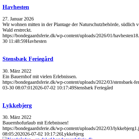
Havhesten
27. Januar 2026
Wir wohnen mitten in der Plantage der Naturschutzbehörde, südlic
Wald erstreckt.
https://bondegaardsferie.dk/wp-content/uploads/2026/01/havhesten18
30 11:48:59
Havhesten
Stensbæk Feriegård
30. März 2022
Ein Bauernhof mit vielen Erlebnissen.
https://bondegaardsferie.dk/wp-content/uploads/2022/03/stensbaek-fer
03-30 08:07:01
2026-07-02 10:17:49
Stensbæk Feriegård
Lykkebjerg
30. März 2022
Bauernhofurlaub mit Erlebnissen!
https://bondegaardsferie.dk/wp-content/uploads/2022/03/lykkebjerg1.
08:05:20
2026-07-02 10:17:26
Lykkebjerg