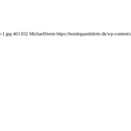
e-1.jpg
463
832
MichaelStorm
https://bondegaardsferie.dk/wp-content