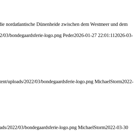
h die nordatlantische Dünenheide zwischen dem Westmeer und dem
22/03/bondegaardsferie-logo.png
Peder
2026-01-27 22:01:11
2026-03-
tent/uploads/2022/03/bondegaardsferie-logo.png
MichaelStorm
2022-
oads/2022/03/bondegaardsferie-logo.png
MichaelStorm
2022-03-30