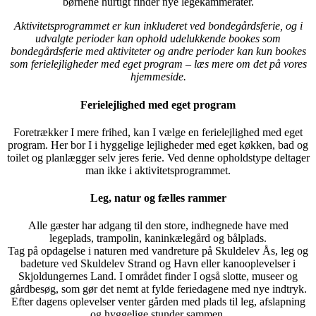
børnene hurtigt finder nye legekammerater.
Aktivitetsprogrammet er kun inkluderet ved bondegårdsferie, og i
udvalgte perioder kan ophold udelukkende bookes som
bondegårdsferie med aktiviteter og andre perioder kan kun bookes
som ferielejligheder med eget program – læs mere om det på vores
hjemmeside.
Ferielejlighed med eget program
Foretrækker I mere frihed, kan I vælge en ferielejlighed med eget
program. Her bor I i hyggelige lejligheder med eget køkken, bad og
toilet og planlægger selv jeres ferie. Ved denne opholdstype deltager
man ikke i aktivitetsprogrammet.
Leg, natur og fælles rammer
Alle gæster har adgang til den store, indhegnede have med
legeplads, trampolin, kaninkælegård og bålplads.
Tag på opdagelse i naturen med vandreture på Skuldelev Ås, leg og
badeture ved Skuldelev Strand og Havn eller kanooplevelser i
Skjoldungernes Land. I området finder I også slotte, museer og
gårdbesøg, som gør det nemt at fylde feriedagene med nye indtryk.
Efter dagens oplevelser venter gården med plads til leg, afslapning
og hyggelige stunder sammen.