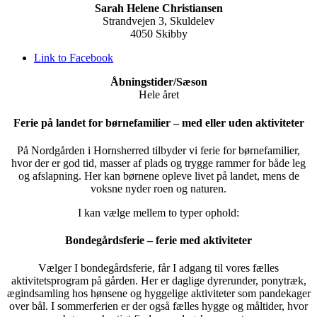
Sarah Helene Christiansen
Strandvejen 3, Skuldelev
4050 Skibby
Link to Facebook
Åbningstider/Sæson
Hele året
Ferie på landet for børnefamilier – med eller uden aktiviteter
På Nordgården i Hornsherred tilbyder vi ferie for børnefamilier,
hvor der er god tid, masser af plads og trygge rammer for både leg
og afslapning. Her kan børnene opleve livet på landet, mens de
voksne nyder roen og naturen.
I kan vælge mellem to typer ophold:
Bondegårdsferie – ferie med aktiviteter
Vælger I bondegårdsferie, får I adgang til vores fælles
aktivitetsprogram på gården. Her er daglige dyrerunder, ponytræk,
ægindsamling hos hønsene og hyggelige aktiviteter som pandekager
over bål. I sommerferien er der også fælles hygge og måltider, hvor