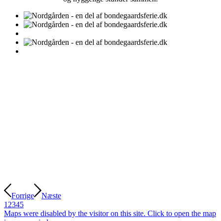
Forrige
Næste
1
2
3
4
5
Maps were disabled by the visitor on this site. Click to open the map