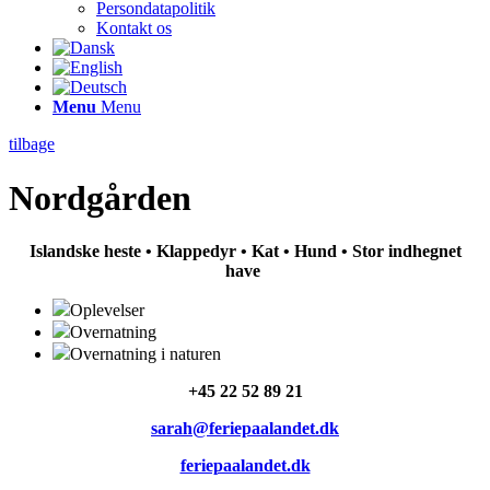
Persondatapolitik
Kontakt os
Menu
Menu
tilbage
Nordgården
Islandske heste • Klappedyr • Kat • Hund • Stor indhegnet
have
Oplevelser
Overnatning
Overnatning i naturen
+45
22 52 89 21
sarah@feriepaalandet.dk
feriepaalandet.dk