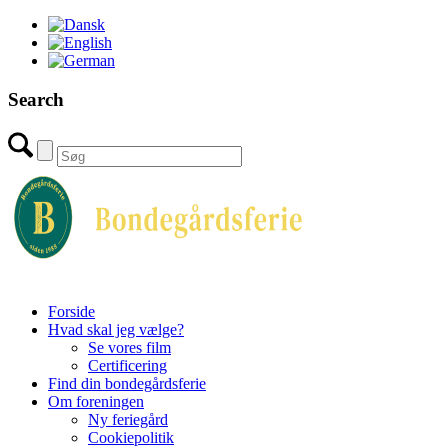
Search
Forside
Hvad skal jeg vælge?
Se vores film
Certificering
Find din bondegårdsferie
Om foreningen
Ny feriegård
Cookiepolitik