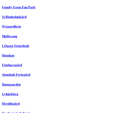
Family Farm Fun Park
St Bindesbølgård
Nygaardferie
Møllevang
LOasen Vesterhede
Houdam
Folehavegård
Stensbæk Feriegård
Damgaarden
Lykkebjerg
Hveddegård