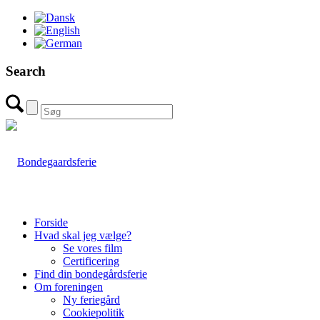
Search
Forside
Hvad skal jeg vælge?
Se vores film
Certificering
Find din bondegårdsferie
Om foreningen
Ny feriegård
Cookiepolitik