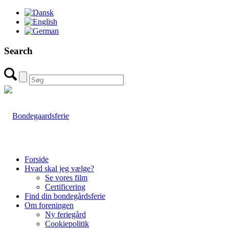
Search
Forside
Hvad skal jeg vælge?
Se vores film
Certificering
Find din bondegårdsferie
Om foreningen
Ny feriegård
Cookiepolitik